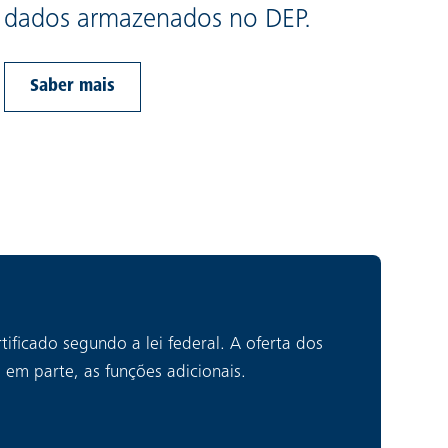
dados armazenados no DEP.
Saber mais
ificado segundo a lei federal. A oferta dos
 em parte, as funções adicionais.