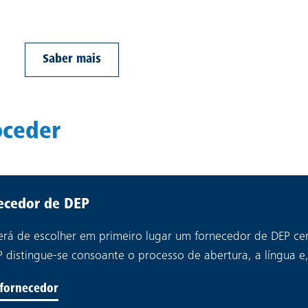
Saber mais
oceder
ecedor de DEP
terá de escolher em primeiro lugar um fornecedor de DEP cert
 distingue-se consoante o processo de abertura, a língua e,
 fornecedor