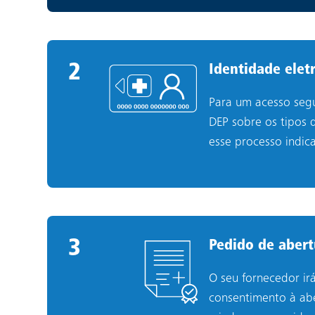
2
2
.
Identidade elet
Para um acesso segu
DEP sobre os tipos 
esse processo indi
3
3
.
Pedido de abert
O seu fornecedor ir
consentimento à abe