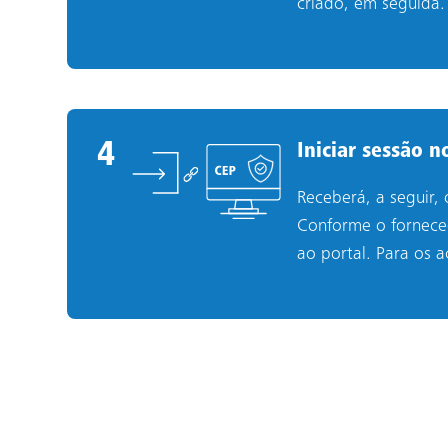
criado, em seguida.
4
4
.
Iniciar sessão 
Receberá, a seguir,
Conforme o forneced
ao portal. Para os a