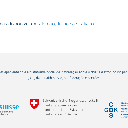
External link:
External link:
External link:
enas disponível em
alemão
,
francês
e
italiano
.
ssiepaciente.ch é a plataforma oficial de informação sobre o dossiê eletrónico do pac
(DEP) da eHealth Suisse, confederação e cantões.